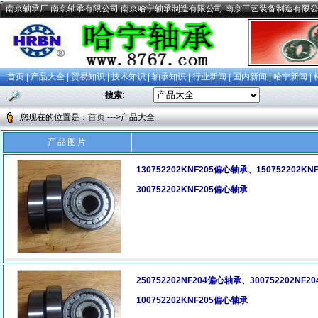
南京轴承厂 南京轴承有限公司 南京哈宁轴承制造有限公司 南京工艺装备制造有限
首页
|
产品大全
|
贸易知识
|
技术知识
|
轴承知识
|
行业新闻
|
国内新闻
|
哈宁新闻
|
搜索:
您现在的位置是：
首页
--->产品大全
产品图片
130752202KNF205偏心轴承、150752202K
300752202KNF205偏心轴承
250752202NF204偏心轴承、300752202NF
100752202KNF205偏心轴承