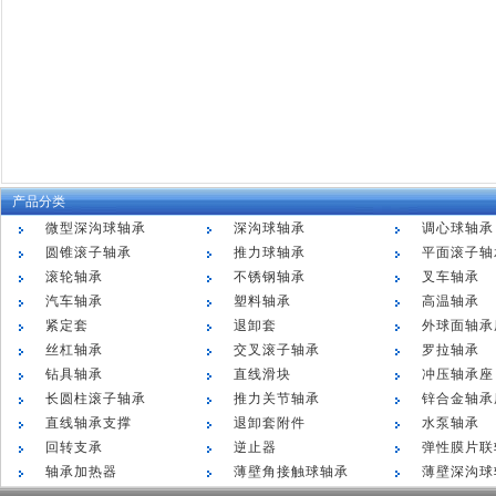
产品分类
微型深沟球轴承
深沟球轴承
调心球轴承
圆锥滚子轴承
推力球轴承
平面滚子轴
滚轮轴承
不锈钢轴承
叉车轴承
汽车轴承
塑料轴承
高温轴承
紧定套
退卸套
外球面轴承
丝杠轴承
交叉滚子轴承
罗拉轴承
钻具轴承
直线滑块
冲压轴承座
长圆柱滚子轴承
推力关节轴承
锌合金轴承
直线轴承支撑
退卸套附件
水泵轴承
回转支承
逆止器
弹性膜片联
轴承加热器
薄壁角接触球轴承
薄壁深沟球