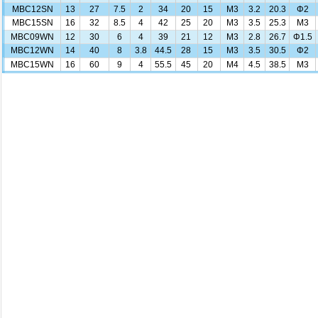
MBC12SN
13
27
7.5
2
34
20
15
M3
3.2
20.3
Φ2
MBC15SN
16
32
8.5
4
42
25
20
M3
3.5
25.3
M3
MBC09WN
12
30
6
4
39
21
12
M3
2.8
26.7
Φ1.5
MBC12WN
14
40
8
3.8
44.5
28
15
M3
3.5
30.5
Φ2
MBC15WN
16
60
9
4
55.5
45
20
M4
4.5
38.5
M3