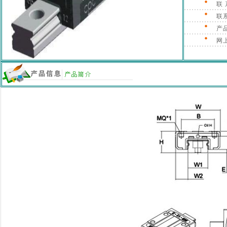
联 
联
产
网