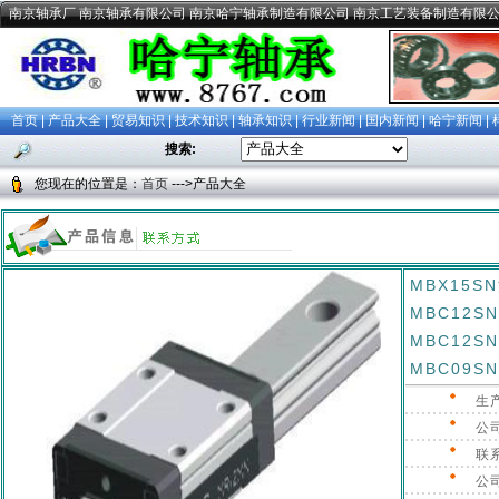
南京轴承厂 南京轴承有限公司 南京哈宁轴承制造有限公司 南京工艺装备制造有限
首页
|
产品大全
|
贸易知识
|
技术知识
|
轴承知识
|
行业新闻
|
国内新闻
|
哈宁新闻
|
搜索:
您现在的位置是：
首页
--->产品大全
MBX15
MBC12S
MBC12
MBC09
生
公
联
公