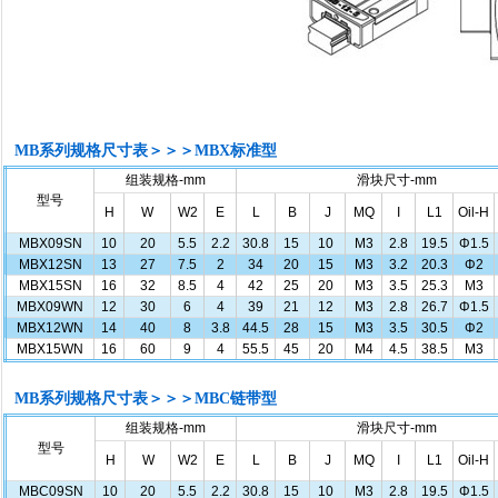
MB系列规格尺寸表＞＞＞MBX标准型
组装规格-mm
滑块尺寸-mm
型号
H
W
W2
E
L
B
J
MQ
I
L1
Oil-H
MBX09SN
10
20
5.5
2.2
30.8
15
10
M3
2.8
19.5
Φ1.5
MBX12SN
13
27
7.5
2
34
20
15
M3
3.2
20.3
Φ2
MBX15SN
16
32
8.5
4
42
25
20
M3
3.5
25.3
M3
MBX09WN
12
30
6
4
39
21
12
M3
2.8
26.7
Φ1.5
MBX12WN
14
40
8
3.8
44.5
28
15
M3
3.5
30.5
Φ2
MBX15WN
16
60
9
4
55.5
45
20
M4
4.5
38.5
M3
MB系列规格尺寸表＞＞＞MBC链带型
组装规格-mm
滑块尺寸-mm
型号
H
W
W2
E
L
B
J
MQ
I
L1
Oil-H
MBC09SN
10
20
5.5
2.2
30.8
15
10
M3
2.8
19.5
Φ1.5